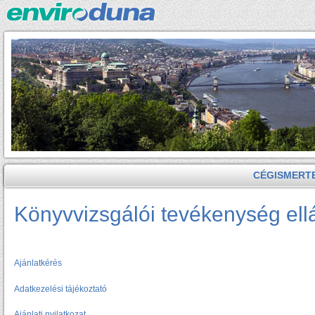
CÉGISMERT
Könyvvizsgálói tevékenység ell
Ajánlatkérés
Adatkezelési tájékoztató
Ajánlati nyilatkozat