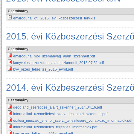
Csatolmány
enviroduna_kft._2015._evi_kozbeszerzesi_terv.xls
2015. évi Közbeszerzési Szerz
Csatolmány
enviroduna_mol_uzemanyag_alairt_szkennelt.pdf
konyvelesi_szerzodes_alairt_szkennelt_2015.07.31.pdf
bvv_orzes_teljesites_2015_evrol.pdf
2014. évi Közbeszerzési Szerz
Csatolmány
geodland_szerzodes_alairt_szkennelt_2014.04.16.pdf
informatikai_uzemeltetesi_szerzodes_alairt_szkennelt.pdf
epitesi_muszaki_ellenor_szerz._teljesitesere_vonatkozo_informaciok.pdf
informatikai_uzemeltetes_teljesites_informaciok.pdf
bvv_orzes_teljesites_2014_evrol.pdf