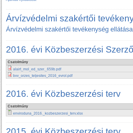
Árvízvédelmi szakértői tevékeny
Árvízvédelmi szakértői tevékenység ellátása
2016. évi Közbeszerzési Szerz
Csatolmány
alairt_mol_ed_szer._659b.pdf
bvv_orzes_teljesites_2016_evrol.pdf
2016. évi Közbeszerzési terv
Csatolmány
enviroduna_2016._kozbeszerzesi_terv.xlsx
2015. évi Közbeszerzési terv