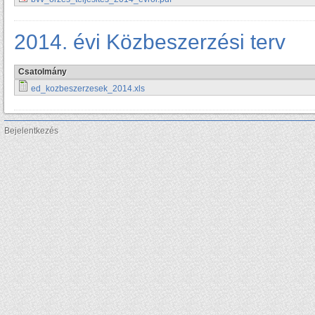
2014. évi Közbeszerzési terv
Csatolmány
ed_kozbeszerzesek_2014.xls
Bejelentkezés